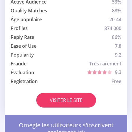
Active Audience
53%
Quality Matches
88%
Âge populaire
20-44
Profiles
874 000
Reply Rate
86%
Ease of Use
7.8
Popularity
9.2
Fraude
Très rarement
9.3
Évaluation
Registration
Free
VISITER LE SITE
Omegle les utilisateurs s'inscrivent