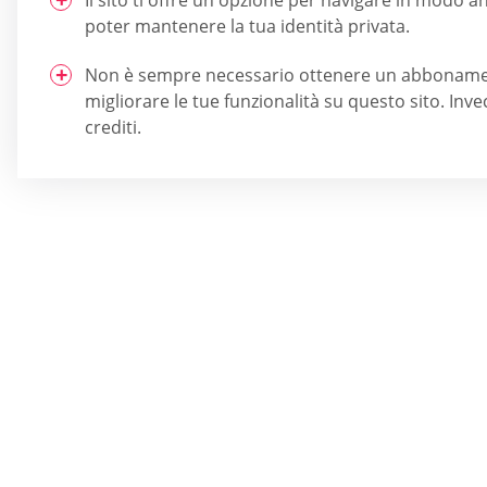
poter mantenere la tua identità privata.
Non è sempre necessario ottenere un abbonam
migliorare le tue funzionalità su questo sito. Inv
crediti.
Quale sito 
Ottieni la tua
personalizzata