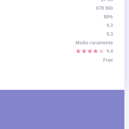
678 900
88%
9.3
9.3
Molto raramente
9.4
Free