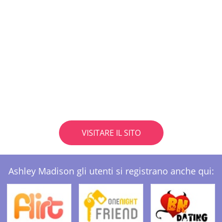
VISITARE IL SITO
Ashley Madison gli utenti si registrano anche qui: