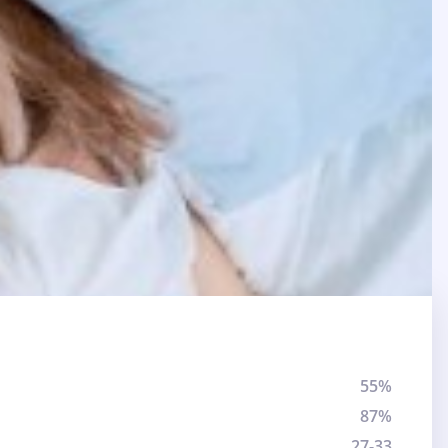
55%
87%
27-33