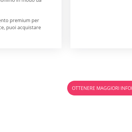
ento premium per
ece, puoi acquistare
di incontri è giusto
per te?
OTTENERE MAGGIORI INFO
 raccomandazione