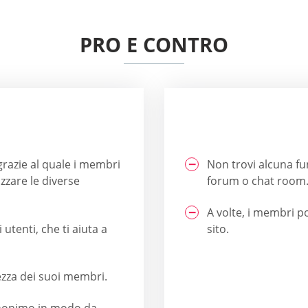
PRO E CONTRO
grazie al quale i membri
Non trovi alcuna fu
izzare le diverse
forum o chat room
A volte, i membri po
utenti, che ti aiuta a
sito.
rezza dei suoi membri.
 anonimo in modo da