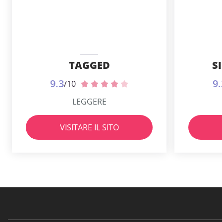
TAGGED
S
9.3
9.
/10
LEGGERE
VISITARE IL SITO