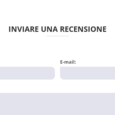
INVIARE UNA RECENSIONE
E-mail: