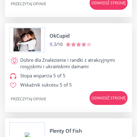
ODWIEDŹ STRONĘ
PRZECZYTAJ OPINIE
OkCupid
9.3
/10
Dobre dla
Znalezienie i randki z atrakcyjnymi
rosyjskimi i ukraińskimi damami
Stopa wsparcia
5 of 5
Wskaźnik sukcesu
5 of 5
ODWIEDŹ STRONĘ
PRZECZYTAJ OPINIE
Plenty Of Fish