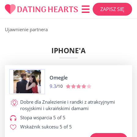
ZAPISZ SIĘ
Ujawnienie partnera
IPHONE'A
Omegle
9.3
/10
Dobre dla
Znalezienie i randki z atrakcyjnymi
rosyjskimi i ukraińskimi damami
Stopa wsparcia
5 of 5
Wskaźnik sukcesu
5 of 5