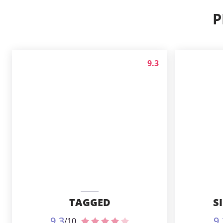
P
9.3
TAGGED
S
9.3
9.
/10